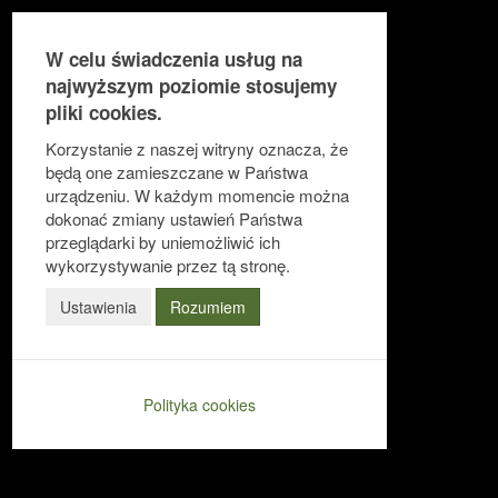
W celu świadczenia usług na
najwyższym poziomie stosujemy
pliki cookies.
Ułatwienia dostępu
Korzystanie z naszej witryny oznacza, że
będą one zamieszczane w Państwa
urządzeniu. W każdym momencie można
dokonać zmiany ustawień Państwa
Odwróć kolory
przeglądarki by uniemożliwić ich
Monochromatyczny
wykorzystywanie przez tą stronę.
Ciemny kontrast
Ustawienia
Rozumiem
Jasny kontrast
Niskie nasycenie
Polityka cookies
Wysokie nasycenie
Zaznacz linki
Zaznacz nagłówki