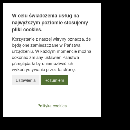
W celu świadczenia usług na
najwyższym poziomie stosujemy
pliki cookies.
Ułatwienia dostępu
Korzystanie z naszej witryny oznacza, że
będą one zamieszczane w Państwa
urządzeniu. W każdym momencie można
dokonać zmiany ustawień Państwa
Odwróć kolory
przeglądarki by uniemożliwić ich
Monochromatyczny
wykorzystywanie przez tą stronę.
Ciemny kontrast
Ustawienia
Rozumiem
Jasny kontrast
Niskie nasycenie
Polityka cookies
Wysokie nasycenie
Zaznacz linki
Zaznacz nagłówki