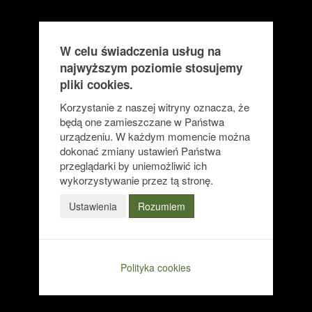
W celu świadczenia usług na
najwyższym poziomie stosujemy
A GŁÓWNA
PLAN/ZASTĘPSTWA
O SZKOLE
ORGANIZACJA SZK
pliki cookies.
Korzystanie z naszej witryny oznacza, że
będą one zamieszczane w Państwa
urządzeniu. W każdym momencie można
dokonać zmiany ustawień Państwa
przeglądarki by uniemożliwić ich
wykorzystywanie przez tą stronę.
Ustawienia
Rozumiem
Polityka cookies