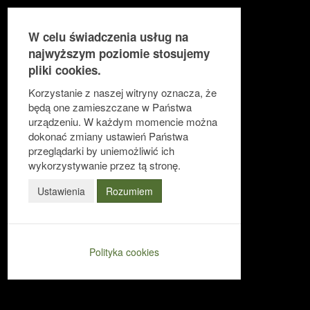
W celu świadczenia usług na
najwyższym poziomie stosujemy
pliki cookies.
Ułatwienia dostępu
Korzystanie z naszej witryny oznacza, że
będą one zamieszczane w Państwa
urządzeniu. W każdym momencie można
dokonać zmiany ustawień Państwa
Odwróć kolory
przeglądarki by uniemożliwić ich
Monochromatyczny
wykorzystywanie przez tą stronę.
Ciemny kontrast
Ustawienia
Rozumiem
Jasny kontrast
Niskie nasycenie
Polityka cookies
Wysokie nasycenie
Zaznacz linki
Zaznacz nagłówki