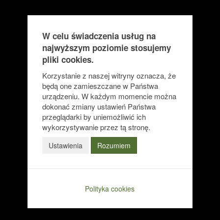
W celu świadczenia usług na
najwyższym poziomie stosujemy
A GŁÓWNA
PLAN/ZASTĘPSTWA
O SZKOLE
ORGANIZACJA SZK
pliki cookies.
Korzystanie z naszej witryny oznacza, że
będą one zamieszczane w Państwa
urządzeniu. W każdym momencie można
dokonać zmiany ustawień Państwa
przeglądarki by uniemożliwić ich
wykorzystywanie przez tą stronę.
Ustawienia
Rozumiem
Polityka cookies