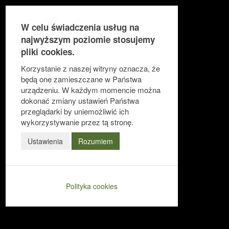
W celu świadczenia usług na
najwyższym poziomie stosujemy
pliki cookies.
Ułatwienia dostępu
Korzystanie z naszej witryny oznacza, że
będą one zamieszczane w Państwa
urządzeniu. W każdym momencie można
dokonać zmiany ustawień Państwa
Odwróć kolory
przeglądarki by uniemożliwić ich
Monochromatyczny
wykorzystywanie przez tą stronę.
Ciemny kontrast
Ustawienia
Rozumiem
Jasny kontrast
Niskie nasycenie
Polityka cookies
Wysokie nasycenie
Zaznacz linki
Zaznacz nagłówki