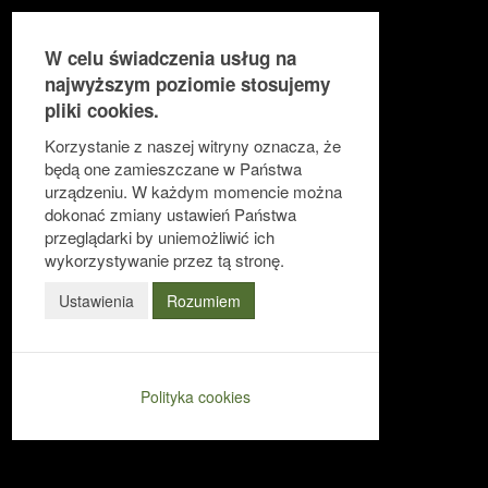
W celu świadczenia usług na
najwyższym poziomie stosujemy
pliki cookies.
Ułatwienia dostępu
Korzystanie z naszej witryny oznacza, że
będą one zamieszczane w Państwa
urządzeniu. W każdym momencie można
dokonać zmiany ustawień Państwa
Odwróć kolory
przeglądarki by uniemożliwić ich
Monochromatyczny
wykorzystywanie przez tą stronę.
Ciemny kontrast
Ustawienia
Rozumiem
Jasny kontrast
Niskie nasycenie
Polityka cookies
Wysokie nasycenie
Zaznacz linki
Zaznacz nagłówki