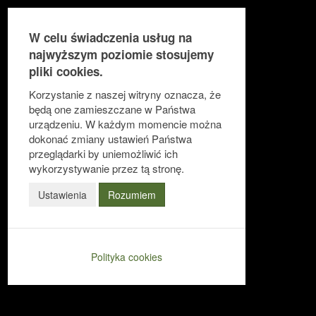
W celu świadczenia usług na
najwyższym poziomie stosujemy
pliki cookies.
Ułatwienia dostępu
Korzystanie z naszej witryny oznacza, że
będą one zamieszczane w Państwa
urządzeniu. W każdym momencie można
dokonać zmiany ustawień Państwa
Odwróć kolory
przeglądarki by uniemożliwić ich
Monochromatyczny
wykorzystywanie przez tą stronę.
Ciemny kontrast
Ustawienia
Rozumiem
Jasny kontrast
Niskie nasycenie
Polityka cookies
Wysokie nasycenie
Zaznacz linki
Zaznacz nagłówki